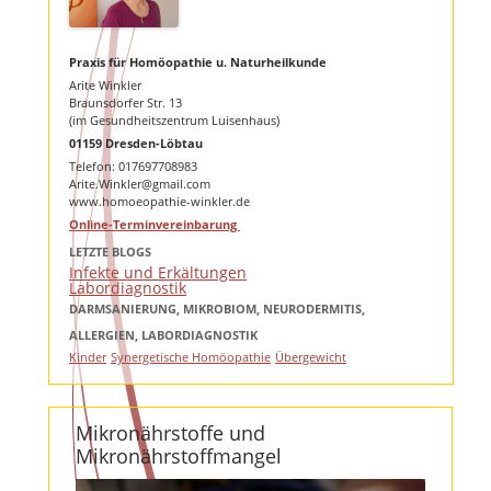
Praxis für Homöopathie u. Naturheilkunde
Arite Winkler
Braunsdorfer Str. 13
(im Gesundheits­zentrum Luisenhaus)
01159 Dresden-Löbtau
Telefon: 017697708983
Arite.Winkler@gmail.com
www.homoeopathie-winkler.de
Online-Terminvereinbarung
LETZTE BLOGS
Infekte und Erkältungen
Labordiagnostik
DARMSANIERUNG, MIKROBIOM, NEURODERMITIS,
ALLERGIEN, LABORDIAGNOSTIK
Kinder
Synergetische Homöopathie
Übergewicht
Mikronährstoffe und
Mikronährstoffmangel