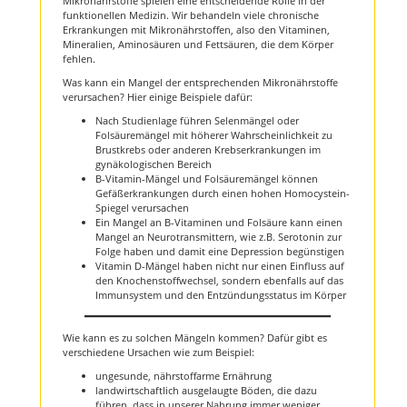
Mikronährstoffe spielen eine entscheidende Rolle in der
funktionellen Medizin. Wir behandeln viele chronische
Erkrankungen mit Mikronährstoffen, also den Vitaminen,
Mineralien, Aminosäuren und Fettsäuren, die dem Körper
fehlen.
Was kann ein Mangel der entsprechenden Mikronährstoffe
verursachen? Hier einige Beispiele dafür:
Nach Studienlage führen Selenmängel oder
Folsäuremängel mit höherer Wahrscheinlichkeit zu
Brustkrebs oder anderen Krebserkrankungen im
gynäkologischen Bereich
B-Vitamin-Mängel und Folsäuremängel können
Gefäßerkrankungen durch einen hohen Homocystein-
Spiegel verursachen
Ein Mangel an B-Vitaminen und Folsäure kann einen
Mangel an Neurotransmittern, wie z.B. Serotonin zur
Folge haben und damit eine Depression begünstigen
Vitamin D-Mängel haben nicht nur einen Einfluss auf
den Knochenstoffwechsel, sondern ebenfalls auf das
Immunsystem und den Entzündungsstatus im Körper
Wie kann es zu solchen Mängeln kommen? Dafür gibt es
verschiedene Ursachen wie zum Beispiel:
ungesunde, nährstoffarme Ernährung
landwirtschaftlich ausgelaugte Böden, die dazu
führen, dass in unserer Nahrung immer weniger